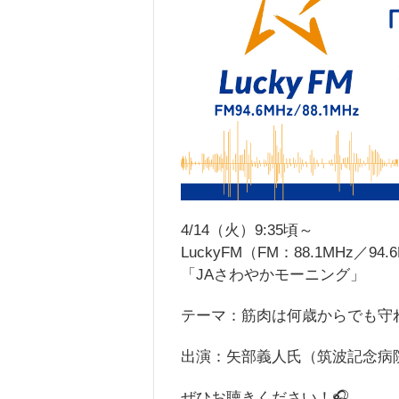
4/14（火）9:35頃～
LuckyFM（FM：88.1MHz／94.
「JAさわやかモーニング」
テーマ：筋肉は何歳からでも守
出演：矢部義人氏（筑波記念病
ぜひお聴きください！🎧